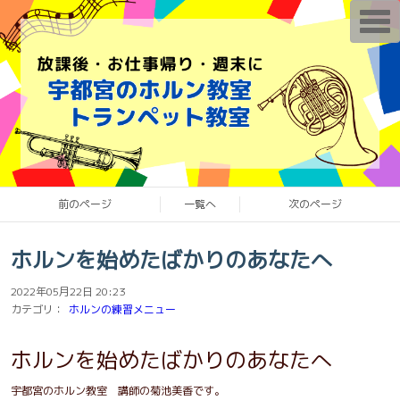
T
o
g
g
l
e
n
a
v
i
g
a
t
i
o
前のページ
一覧へ
次のページ
n
ホルンを始めたばかりのあなたへ
2022年05月22日 20:23
カテゴリ：
ホルンの練習メニュー
ホルンを始めたばかりのあなたへ
宇都宮のホルン教室 講師の菊池美香です。