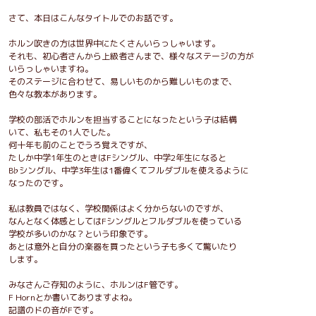
さて、本日はこんなタイトルでのお話です。
ホルン吹きの方は世界中にたくさんいらっしゃいます。
それも、初心者さんから上級者さんまで、様々なステージの方が
いらっしゃいますね。
そのステージに合わせて、易しいものから難しいものまで、
色々な教本があります。
学校の部活でホルンを担当することになったという子は結構
いて、私もその1人でした。
何十年も前のことでうろ覚えですが、
たしか中学1年生のときはFシングル、中学2年生になると
B♭シングル、中学3年生は1番偉くてフルダブルを使えるように
なったのです。
私は教員ではなく、学校関係はよく分からないのですが、
なんとなく体感としてはFシングルとフルダブルを使っている
学校が多いのかな？という印象です。
あとは意外と自分の楽器を買ったという子も多くて驚いたり
します。
みなさんご存知のように、ホルンはF管です。
F Hornとか書いてありますよね。
記譜のドの音がFです。