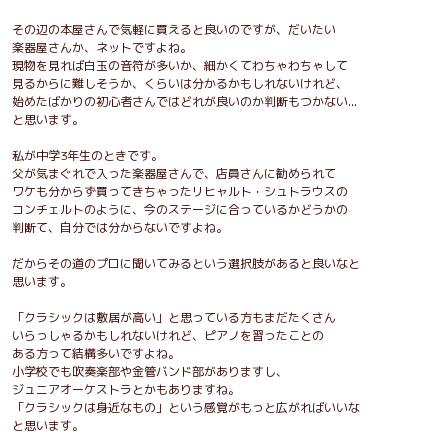
その辺の本屋さんで気軽に買えると良いのですが、だいたい
楽器屋さんか、ネットですよね。
現物を見れば白玉の音符が多いか、細かくてわちゃわちゃして
見るからに難しそうか、くらいは分かるかもしれないけれど、
始めたばかりの初心者さんではどれが良いのか判断もつかない...
と思います。
私が中学3年生のときです。
父が気まぐれで入った楽器屋さんで、店員さんに勧められて
ワケも分からず買ってきちゃったリヒャルト・シュトラウスの
コンチェルトのように、今のステージに合っているかどうかの
判断て、自分では分からないですよね。
だからその道のプロに聞いてみるという選択肢があると良いなと
思います。
「クラシックは敷居が高い」と思っている方もまだたくさん
いらっしゃるかもしれないけれど、ピアノを習ったことの
ある方って結構多いですよね。
小学校でも吹奏楽部や金管バンド部がありますし、
ジュニアオーケストラとかもありますね。
「クラシックは身近なもの」という感覚がもっと広がればいいな
と思います。