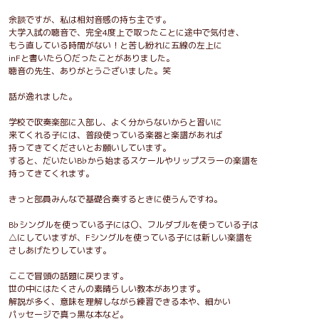
余談ですが、私は相対音感の持ち主です。
大学入試の聴音で、完全4度上で取ったことに途中で気付き、
もう直している時間がない！と苦し紛れに五線の左上に
inFと書いたら〇だったことがありました。
聴音の先生、ありがとうございました。笑
話が逸れました。
学校で吹奏楽部に入部し、よく分からないからと習いに
来てくれる子には、普段使っている楽器と楽譜があれば
持ってきてくださいとお願いしています。
すると、だいたいB♭から始まるスケールやリップスラーの楽譜を
持ってきてくれます。
きっと部員みんなで基礎合奏するときに使うんですね。
B♭シングルを使っている子には〇、フルダブルを使っている子は
△にしていますが、Fシングルを使っている子には新しい楽譜を
さしあげたりしています。
ここで冒頭の話題に戻ります。
世の中にはたくさんの素晴らしい教本があります。
解説が多く、意味を理解しながら練習できる本や、細かい
パッセージで真っ黒な本など。