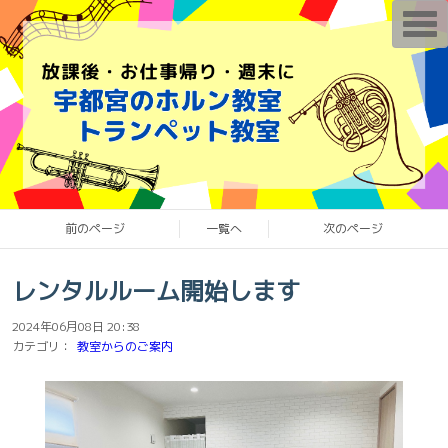
T
o
g
g
l
e
n
a
v
i
g
a
t
i
o
前のページ
一覧へ
次のページ
n
レンタルルーム開始します
2024年06月08日 20:38
カテゴリ：
教室からのご案内