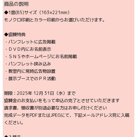
商品の説明
◆1面(B5)サイズ（163×221mm）
モノクロ印刷とカラー印刷からお選びいただけます。
◆協賛特典
・パンフレットに広告掲載
・ＤＶＤ内にお名前表示
・ＳＮＳやホームページにお名前掲載
・パンフレット挟み込み
・教室内に常時広告物設置
・展示ブースでのＰＲ活動
期限：2025年 12月 31日（水）まで
協賛金のお支払いをもって申込の完了とさせていただきます
請求書、領収書が別途必要な方はお申し付けください
完成データをPDFまたはJPEGにて、下記メールアドレス宛に入稿
ください。