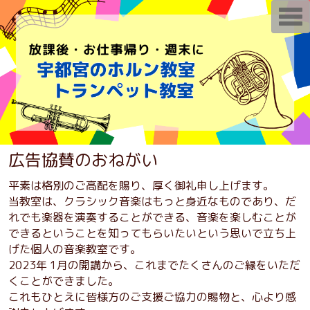
T
o
g
g
l
e
n
a
v
i
g
a
t
i
広告協賛のおねがい
o
n
平素は格別のご高配を賜り、厚く御礼申し上げます。
当教室は、クラシック音楽はもっと身近なものであり、だ
れでも楽器を演奏することができる、音楽を楽しむことが
できるということを知ってもらいたいという思いで立ち上
げた個人の音楽教室です。
2023年 1月の開講から、これまでたくさんのご縁をいただ
くことができました。
これもひとえに皆様方のご支援ご協力の賜物と、心より感