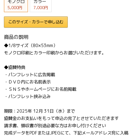
モノクロ
カラー
5,000円
7,000円
このサイズ・カラーで申し込む
商品の説明
◆1/8サイズ（80×53mm）
モノクロ印刷とカラー印刷からお選びいただけます。
◆協賛特典
・パンフレットに広告掲載
・ＤＶＤ内にお名前表示
・ＳＮＳやホームページにお名前掲載
・パンフレット挟み込み
期限：2025年 12月 31日（水）まで
協賛金のお支払いをもって申込の完了とさせていただきます
請求書、領収書が別途必要な方はお申し付けください
完成データをPDFまたはJPEGにて、下記メールアドレス宛に入稿