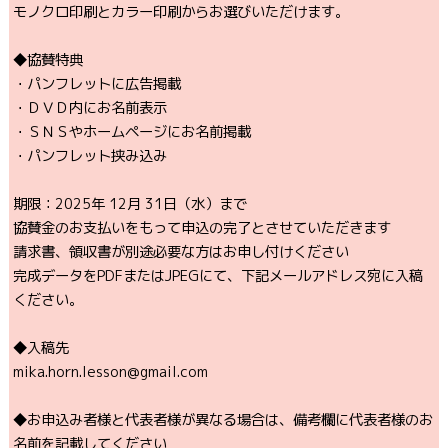
モノクロ印刷とカラー印刷からお選びいただけます。
◆協賛特典
・パンフレットに広告掲載
・ＤＶＤ内にお名前表示
・ＳＮＳやホームページにお名前掲載
・パンフレット挟み込み
期限：2025年 12月 31日（水）まで
協賛金のお支払いをもって申込の完了とさせていただきます
請求書、領収書が別途必要な方はお申し付けください
完成データをPDFまたはJPEGにて、下記メールアドレス宛に入稿
ください。
◆入稿先
mika.horn.lesson@gmail.com
◆お申込み者様と代表者様が異なる場合は、備考欄に代表者様のお
名前を記載してください