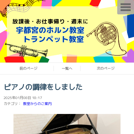
T
o
g
g
l
e
n
a
v
i
g
a
t
i
o
前のページ
一覧へ
次のページ
n
ピアノの調律をしました
2025年01月08日 18:17
カテゴリ：
教室からのご案内