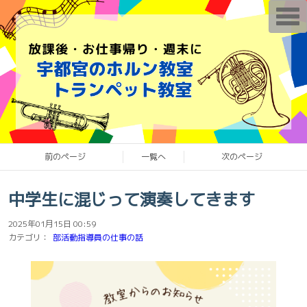
T
o
g
g
l
e
n
a
v
i
g
a
t
i
o
前のページ
一覧へ
次のページ
n
中学生に混じって演奏してきます
2025年01月15日 00:59
カテゴリ：
部活動指導員の仕事の話