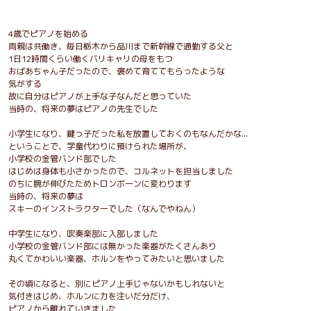
4歳でピアノを始める
両親は共働き、毎日栃木から品川まで新幹線で通勤する父と
1日12時間くらい働くバリキャリの母をもつ
おばあちゃん子だったので、褒めて育ててもらったような
気がする
故に自分はピアノが上手な子なんだと思っていた
当時の、将来の夢はピアノの先生でした
小学生になり、鍵っ子だった私を放置しておくのもなんだかな...
ということで、学童代わりに預けられた場所が、
小学校の金管バンド部でした
はじめは身体も小さかったので、コルネットを担当しました
のちに腕が伸びたためトロンボーンに変わります
当時の、将来の夢は
スキーのインストラクターでした（なんでやねん）
中学生になり、吹奏楽部に入部しました
小学校の金管バンド部には無かった楽器がたくさんあり
丸くてかわいい楽器、ホルンをやってみたいと思いました
その頃になると、別にピアノ上手じゃないかもしれないと
気付きはじめ、ホルンに力を注いだ分だけ、
ピアノから離れていきました