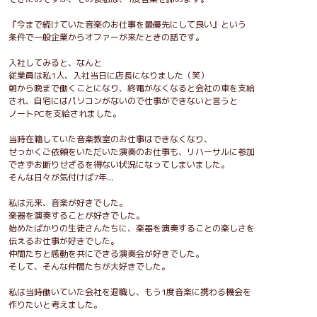
『今まで続けていた音楽のお仕事を最優先にして良い』という
条件で一般企業からオファーが来たときの話です。
入社してみると、なんと
従業員は私1人、入社当日に店長になりました（笑）
朝から晩まで働くことになり、終電がなくなると会社の車を支給
され、自宅にはパソコンがないので仕事ができないと言うと
ノートPCを支給されました。
当時在籍していた音楽教室のお仕事はできなくなり、
せっかくご依頼をいただいた演奏のお仕事も、リハーサルに参加
できずお断りせざるを得ない状況になってしまいました。
そんな日々が気付けば7年...
私は元来、音楽が好きでした。
楽器を演奏することが好きでした。
始めたばかりの生徒さんたちに、楽器を演奏することの楽しさを
伝えるお仕事が好きでした。
仲間たちと感動を共にできる演奏会が好きでした。
そして、そんな仲間たちが大好きでした。
私は当時働いていた会社を退職し、もう1度音楽に携わる機会を
作りたいと考えました。