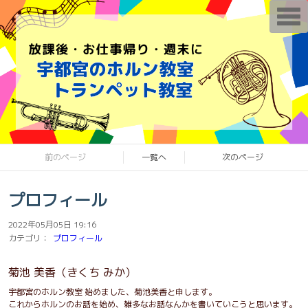
T
o
g
g
l
e
n
a
v
i
g
a
t
i
o
前のページ
一覧へ
次のページ
n
プロフィール
2022年05月05日 19:16
カテゴリ：
プロフィール
菊池 美香（きくち みか）
宇都宮のホルン教室 始めました、菊池美香と申します。
これからホルンのお話を始め、雑多なお話なんかを書いていこうと思います。