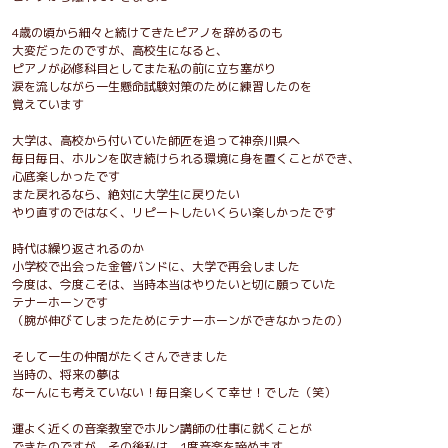
4歳の頃から細々と続けてきたピアノを辞めるのも
大変だったのですが、高校生になると、
ピアノが必修科目としてまた私の前に立ち塞がり
涙を流しながら一生懸命試験対策のために練習したのを
覚えています
大学は、高校から付いていた師匠を追って神奈川県へ
毎日毎日、ホルンを吹き続けられる環境に身を置くことができ、
心底楽しかったです
また戻れるなら、絶対に大学生に戻りたい
やり直すのではなく、リピートしたいくらい楽しかったです
時代は繰り返されるのか
小学校で出会った金管バンドに、大学で再会しました
今度は、今度こそは、当時本当はやりたいと切に願っていた
テナーホーンです
（腕が伸びてしまったためにテナーホーンができなかったの）
そして一生の仲間がたくさんできました
当時の、将来の夢は
なーんにも考えていない！毎日楽しくて幸せ！でした（笑）
運よく近くの音楽教室でホルン講師の仕事に就くことが
できたのですが、その後私は、1度音楽を諦めます。