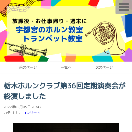
T
o
g
g
l
e
n
a
v
i
g
a
t
i
o
前のページ
一覧へ
次のページ
n
栃木ホルンクラブ第36回定期演奏会が
終演しました
2022年05月05日 20:47
カテゴリ：
コンサート