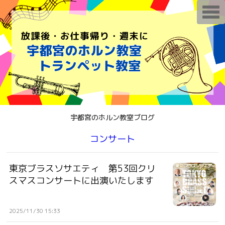
T
o
g
g
l
e
n
a
v
i
g
a
t
i
o
宇都宮のホルン教室ブログ
n
コンサート
東京ブラスソサエティ 第53回クリ
スマスコンサートに出演いたします
2025/11/30 15:33