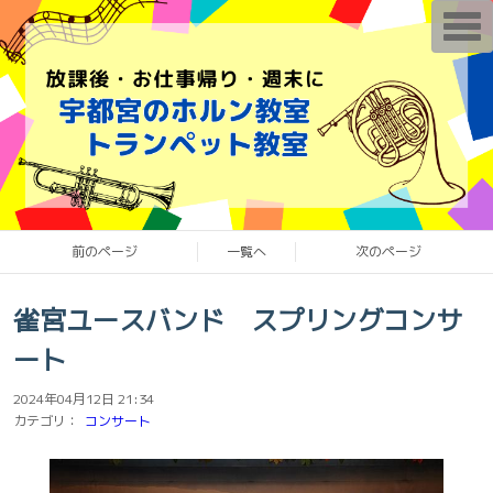
T
o
g
g
l
e
n
a
v
i
g
a
t
i
o
前のページ
一覧へ
次のページ
n
雀宮ユースバンド スプリングコンサ
ート
2024年04月12日 21:34
カテゴリ：
コンサート