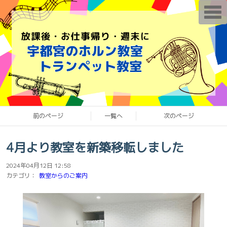
T
o
g
g
l
e
n
a
v
i
g
a
t
i
o
前のページ
一覧へ
次のページ
n
4月より教室を新築移転しました
2024年04月12日 12:58
カテゴリ：
教室からのご案内