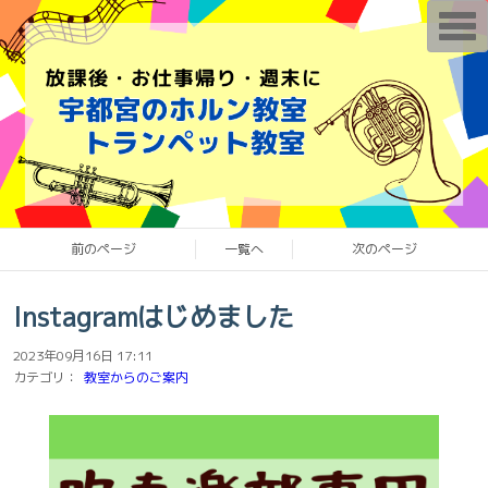
T
o
g
g
l
e
n
a
v
i
g
a
t
i
o
前のページ
一覧へ
次のページ
n
Instagramはじめました
2023年09月16日 17:11
カテゴリ：
教室からのご案内