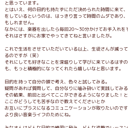
と思っています。
とはいえ、何の目的も持たずにただ決められた時間に来て、
をしているというのは、はっきり言って時間のムダであり、
もしれません。
なかには、楽器を出したら毎回20～30分かけてお手入れを
それはさすがにお家でやってきてねと言いましたが。
これで生活をさせていただいている以上、生徒さんが減って
るのですが（笑）
それにしても好きなことを深堀りして学びに来ているはずの
も、もっと積極的になってくれたら嬉しいなと思います。
目的を持って自分の頭で考え、色々と試してみる。
疑問があれば質問して、自分なりに嚙み砕いて実践してみる
その結果、前回と比べてここができるようになりました！と
ここがどうしても苦手なので教えてくださいとか
お互いにプラスになるコミュニケーションが取りたいのです
より良い音楽ライフのためにね。
みなさんはどんな目的で練習に励み、どんな姿勢でレッスン