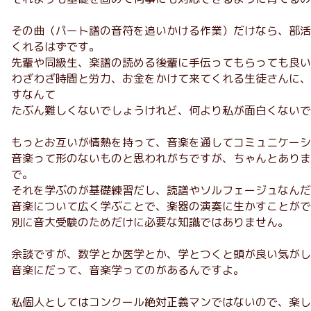
その曲（パート譜の音符を追いかける作業）だけなら、部活
くれるはずです。
先輩や同級生、楽譜の読める後輩に手伝ってもらっても良い
わざわざ時間と労力、お金をかけて来てくれる生徒さんに、
すなんて
たぶん難しくないでしょうけれど、何より私が面白くないで
もっとお互いが情熱を持って、音楽を通してコミュニケーシ
音楽って形のないものと思われがちですが、ちゃんとありま
で。
それを学ぶのが基礎練習だし、読譜やソルフェージュなんだ
音楽について広く学ぶことで、楽器の演奏に生かすことがで
別に音大受験のためだけに必要な知識ではありません。
余談ですが、数学とか医学とか、学とつくと頭が良い気がし
音楽にだって、音楽学ってのがあるんですよ。
私個人としてはコンクール絶対正義マンではないので、楽し