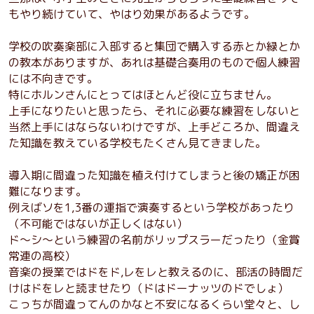
もやり続けていて、やはり効果があるようです。
学校の吹奏楽部に入部すると集団で購入する赤とか緑とか
の教本がありますが、あれは基礎合奏用のもので個人練習
には不向きです。
特にホルンさんにとってはほとんど役に立ちません。
上手になりたいと思ったら、それに必要な練習をしないと
当然上手にはならないわけですが、上手どころか、間違え
た知識を教えている学校もたくさん見てきました。
導入期に間違った知識を植え付けてしまうと後の矯正が困
難になります。
例えばソを1,3番の運指で演奏するという学校があったり
（不可能ではないが正しくはない）
ド～シ～という練習の名前がリップスラーだったり（金賞
常連の高校）
音楽の授業ではドをド,レをレと教えるのに、部活の時間だ
けはドをレと読ませたり（ドはドーナッツのドでしょ）
こっちが間違ってんのかなと不安になるくらい堂々と、し