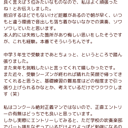
良く言えば３位みたいなものなので、私はよく頑張った
ね！とお伝えしました。
前泊するほどでもないけど距離があるので朝が早く、いつ
もと違う環境で音出しも落ち着かないなかでの演奏、ソワ
ソワしていたと思います。
本人的には失敗した箇所があり悔しい思いをしたそうです
が、これも経験。本番てそういうもんです。
中学３年生で受験まであとちょっと、というところで踏ん
張りました。
また来年も挑戦したいと言ってくれて嬉しかったです。
また近々、受験シーズンが終われば晴れた笑顔で帰ってき
てくれると思うと、基礎練習の難易度はどの程度まで引っ
張り上げられるかなとか、考えているだけでワクワクしま
す（笑）
私はコンクール絶対正義マンではないので、正直エントリ
ーの有無はどっちでも良いと思っています。
しかし実際にエントリーしてみると、ただ学校の吹奏楽部
でパート譜をなぞっているだけよりよっぽど勉強になるの