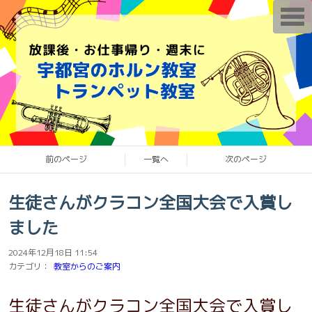
T
o
g
g
l
e
n
a
v
i
g
a
t
i
o
前のページ
一覧へ
次のページ
n
生徒さんがクラコン全国大会で入賞し
ました
2024年12月18日 11:54
カテゴリ：
教室からのご案内
生徒さんがクラコン全国大会で入賞し