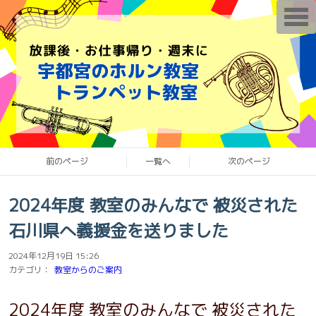
T
o
g
g
l
e
n
a
v
i
g
a
t
i
o
前のページ
一覧へ
次のページ
n
2024年度 教室のみんなで 被災された
石川県へ義援金を送りました
2024年12月19日 15:26
カテゴリ：
教室からのご案内
2024年度 教室のみんなで 被災された