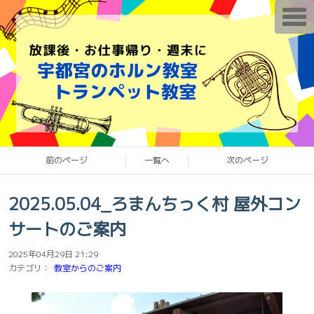
T
o
g
g
l
e
n
a
v
i
g
a
t
i
o
前のページ
一覧へ
次のページ
n
2025.05.04_ろまんちっく村 屋外コン
サートのご案内
2025年04月29日 21:29
カテゴリ：
教室からのご案内