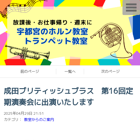
T
o
g
g
l
e
n
a
v
i
g
a
t
i
o
前のページ
一覧へ
次のページ
n
成田ブリティッシュブラス 第16回定
期演奏会に出演いたします
2025年04月29日 21:51
カテゴリ：
教室からのご案内