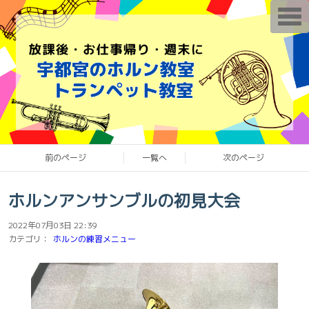
T
o
g
g
l
e
n
a
v
i
g
a
t
i
o
前のページ
一覧へ
次のページ
n
ホルンアンサンブルの初見大会
2022年07月03日 22:39
カテゴリ：
ホルンの練習メニュー