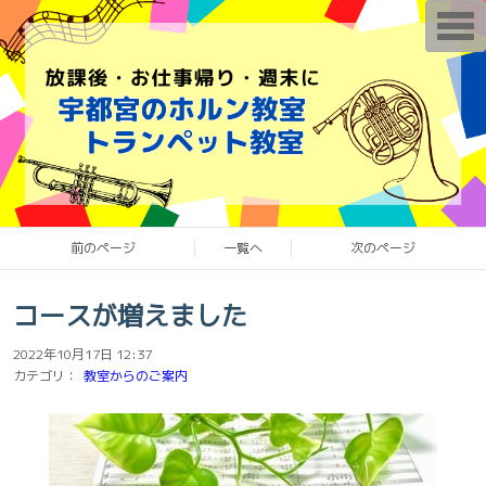
T
o
g
g
l
e
n
a
v
i
g
a
t
i
o
前のページ
一覧へ
次のページ
n
コースが増えました
2022年10月17日 12:37
カテゴリ：
教室からのご案内