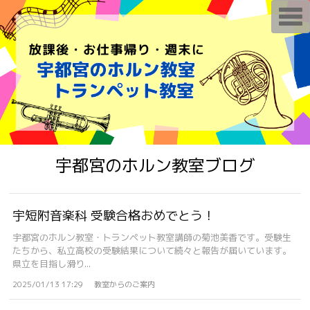
T
o
g
g
l
e
n
a
v
i
g
a
t
i
o
宇都宮のホルン教室ブログ
n
宇短附音楽科 受験合格おめでとう！
宇都宮のホルン教室・トランペット教室講師の菊池美香です。受験生
たちから、私立高校の受験結果について続々と報告が届いています。
県立を目指し滑り...
2025/01/13 17:29
教室からのご案内