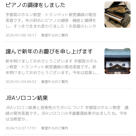
ピアノの調律をしました
宇都宮のホルン教室・トランペット教室講師の菊池
美香です。年の初めにピアノの掃除・補修と調律を
し、すっきり生まれ変わりました！お部屋のレンタ
ル...
2025/01/08 18:17
教室からのご案内
謹んで新年のお慶びを申し上げます
新年明けましておめでとうございます 宇都宮のホル
ン教室・トランペット教室講師の菊池美香です。新
年明けましておめでとうございます。今年は起業し...
2025/01/04 00:52
教室からのご案内
JBAソロコン結果
JBAソロコン結果と音楽性のちがいについて 宇都宮のホルン教室 講
師の菊池美香です。JBAソロコンの予選審査結果が出ましたね。今年
は当教室か...
2024/12/27 17:51
教室からのご案内